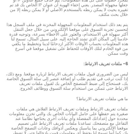
جعلها مجهولة المصدر. يعني إخفاء الهوية أن عنوان IP الخاص بك قد تم
تغييره بحيث لا يمكن ربطه بالمستخدم الأصلي أو لا يمكن ربطه إلا من
خلال بحث مكثف.
يتم بعد ذلك استخدام المعلومات المجهولة المخزنة في ملف السجل هذا
لتحسين تجربة التسوق على موقعنا الإلكتروني من خلال جعل التنقل
أكثر سهولة في الاستخدام، والعثور على الأخطاء بسرعة، وتوجيه قدرة
خادمنا إلى المكان الذي تشتد الحاجة إليه. على سبيل المثال، تسمح لنا
هذه المعلومات بحساب الأوقات الأكثر ازدحامًا لدينا وتخطيط ما يكفي
من قوة الخادم لتلك الأوقات للحفاظ على تشغيل موقعنا في أسرع
وقت ممكن.
6- ملفات تعريف الارتباط:
ليس من الضروري قبول ملفات تعريف الارتباط لزيارة موقعنا. ومع ذلك،
إذا كنت ترغب في تقديم طلب أو إضافة عنصر إلى سلة التسوق الخاصة
بك، فستحتاج إلى ضبط المتصفح الخاص بك لقبول ملفات تعريف
الارتباط حتى تتمكن من استخدام سلة التسوق ووظائف الخروج.
ما هي ملفات تعريف الارتباط؟
ملفات تعريف الارتباط وملفات تعريف الارتباط الفلاش هي ملفات
صغيرة يتم حفظها على حامل البيانات الخاص بك والتي تخزن معلومات
محددة حول إعداداتك المفضلة وأي بيانات أخرى يحتاجها نظامنا عند
التفاعل مع متصفحك. تساعدنا ملفات تعريف الارتباط على تصميم
موقعنا الإلكتروني بما يناسبك ويعكس أذواقك وعادات التصفح الخاصة
بك. كما أنها تسمح لنا بحفظ أي معلومات قمت بإدخالها حتى لا تضطر