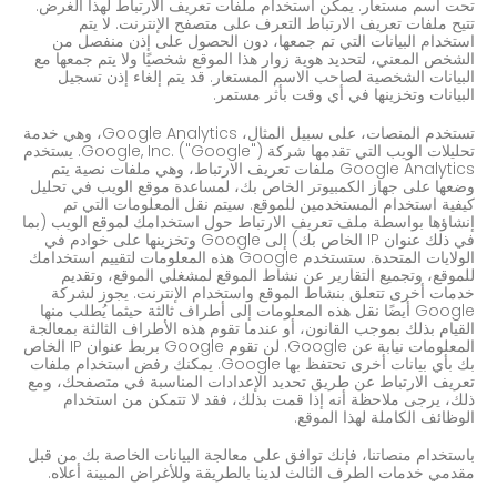
تحت اسم مستعار. يمكن استخدام ملفات تعريف الارتباط لهذا الغرض.
تتيح ملفات تعريف الارتباط التعرف على متصفح الإنترنت. لا يتم
استخدام البيانات التي تم جمعها، دون الحصول على إذن منفصل من
الشخص المعني، لتحديد هوية زوار هذا الموقع شخصيًا ولا يتم جمعها مع
البيانات الشخصية لصاحب الاسم المستعار. قد يتم إلغاء إذن تسجيل
البيانات وتخزينها في أي وقت بأثر مستمر.
تستخدم المنصات، على سبيل المثال، Google Analytics، وهي خدمة
تحليلات الويب التي تقدمها شركة Google, Inc. ("Google"). يستخدم
Google Analytics ملفات تعريف الارتباط، وهي ملفات نصية يتم
وضعها على جهاز الكمبيوتر الخاص بك، لمساعدة موقع الويب في تحليل
كيفية استخدام المستخدمين للموقع. سيتم نقل المعلومات التي تم
إنشاؤها بواسطة ملف تعريف الارتباط حول استخدامك لموقع الويب (بما
في ذلك عنوان IP الخاص بك) إلى Google وتخزينها على خوادم في
الولايات المتحدة. ستستخدم Google هذه المعلومات لتقييم استخدامك
للموقع، وتجميع التقارير عن نشاط الموقع لمشغلي الموقع، وتقديم
خدمات أخرى تتعلق بنشاط الموقع واستخدام الإنترنت. يجوز لشركة
Google أيضًا نقل هذه المعلومات إلى أطراف ثالثة حيثما يُطلب منها
القيام بذلك بموجب القانون، أو عندما تقوم هذه الأطراف الثالثة بمعالجة
المعلومات نيابة عن Google. لن تقوم Google بربط عنوان IP الخاص
بك بأي بيانات أخرى تحتفظ بها Google. يمكنك رفض استخدام ملفات
تعريف الارتباط عن طريق تحديد الإعدادات المناسبة في متصفحك، ومع
ذلك، يرجى ملاحظة أنه إذا قمت بذلك، فقد لا تتمكن من استخدام
الوظائف الكاملة لهذا الموقع.
باستخدام منصاتنا، فإنك توافق على معالجة البيانات الخاصة بك من قبل
مقدمي خدمات الطرف الثالث لدينا بالطريقة وللأغراض المبينة أعلاه.