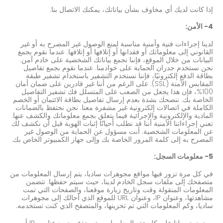
إذا كانت لديك أي مخاوف بشأن بياناتك، يمكنك الاتصال بنا.
4- الأمن:
لدينا إجراءات فنية وأمنية مناسبة لمنع الوصول غير المصرح به أو غير
القانوني إلى معلوماتك أو فقدانها أو إتلافها أو إتلافها. عندما نقوم بجمع
البيانات من خلال الموقع، فإننا نجمع بياناتك الشخصية على خادم آمن.
نحن نستخدم جدران الحماية على خوادمنا. عندما نقوم بجمع تفاصيل
بطاقة الدفع إلكترونيًا، فإننا نستخدم التشفير باستخدام تشفير طبقة
المقابس الآمنة (SSL). على الرغم من أننا غير قادرين على ضمان أمان
100%، فإن هذا يجعل من الصعب على المتسلل فك تشفير التفاصيل
الخاصة بك. ننصحك بشدة بعدم إرسال تفاصيل بطاقة الائتمان أو الخصم
الكاملة في اتصالات إلكترونية غير مشفرة معنا. نحن نحتفظ بالضمانات
المادية والإلكترونية والإجرائية فيما يتعلق بجمع معلوماتك والكشف عنها.
تعني إجراءاتنا الأمنية أننا قد نطلب أحيانًا إثبات الهوية قبل أن نكشف لك
عن المعلومات الشخصية. أنت مسؤول عن الحماية من الوصول غير
المصرح به إلى كلمة المرور الخاصة بك وإلى جهاز الكمبيوتر الخاص بك.
5- معلومات السجل:
في كل مرة تزور فيها مواقع مجوهرات ساديا، يتم إرسال المعلومات من
متصفحك إلى ملفات سجل الخادم لدينا، حيث سيتم حفظها. تتضمن
المعلومات المنقولة وقت وتاريخ زيارة موقعنا، والصفحات التي تمت
مشاهدتها، وعنوان IP، وعنوان URL للموقع الذي أحالك إلى مجوهرات
ساديا، وكم المعلومات التي تم تخزينها، والمتصفح الذي كنت تستخدمه.
بمجرد حصولنا على كل هذه المعلومات، يتم حذف جميع عناوين IP أو