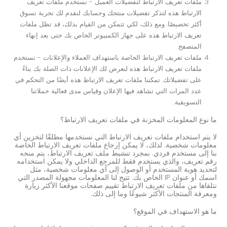
ملفات تعريف الارتباط لتفضيلات العميل - نستخدم ملفات تعريف
الارتباط هذه لتذكر تفضيلات منتجك وحسابك لنقدم لك تجربة تسوق
أكثر تخصيصًا. ومع ذلك، لكي تتمكن من القيام بذلك، قد تظل ملفات
تعريف الارتباط هذه على جهاز الكمبيوتر الخاص بك حتى بعد إنهاء
المتصفح.
ملفات تعريف الارتباط الخاصة باستهداف العملاء والإعلانات - نستخدم
ملفات تعريف الارتباط هذه لنعرض لك الإعلانات ذات الصلة بك بناءً
على تفضيلاتك. تمكننا ملفات تعريف الارتباط هذه أيضًا من التحكم في
عدد المرات التي تشاهد فيها الإعلان وقياس مدى فعالية حملاتنا
التسويقية.
ما نوع المعلومات المخزنة في ملفات تعريف الارتباط؟
لا يتم استخدام ملفات تعريف الارتباط التي نستخدمها مطلقًا لتخزين أي
معلومات شخصية. لذلك، لا يمكن إرجاع ملفات تعريف الارتباط الخاصة
بنا إلى مستخدم فردي. بمجرد تنشيط ملف تعريف الارتباط، يتم منحه
رقم تعريف، والذي يستخدم فقط للمرجع الداخلي ولا يمكن استخدامه
لتحديد هوية المستخدم أو الوصول إلى أي معلومات شخصية، مثل
اسمك أو عنوان IP الخاص بك. تتيح لنا المعلومات مجهولة المصدر التي
نتلقاها من ملفات تعريف الارتباط تقييم صفحات موقعنا الأكثر زيارة
ومعرفة المنتجات الأكثر شيوعًا وما إلى ذلك.
ما هو الاستهداف في الموقع؟