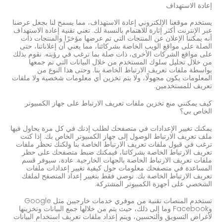
إعادة الاستهداف
يستخدم موقعنا الإلكتروني إعادة الاستهداف، مما يسمح لنا بجعل عرضنا
عبر الإنترنت أكثر إثارة للاهتمام بالنسبة لك. تعني تقنية إعادة الاستهداف
أنه يمكننا الإعلان عن المنتجات التي تم عرضها مؤخرًا والمنتجات ذات
الصلة على مواقع الويب الخاصة بشركائنا، مما يعني أن إعلاناتنا، حتى
على مواقع الشركات الأخرى، ذات صلة بما ترغب في رؤيته. نقوم بذلك
من خلال تحليل سلوك المستخدم من خلال البيانات التي تم جمعها
بواسطة ملفات تعريف الارتباط الخاصة بنا. وحتى هذا النوع من
المعلومات يكون مجهولًا، ولا يتم تخزين أي معلومات شخصية ولا ملفات
تعريف للمستخدمين.
كيف يمكنني منع تخزين ملفات تعريف الارتباط على جهاز الكمبيوتر
الخاص بي؟
يمكنك تغيير الإعدادات في متصفحك لطلب إذنك في كل مرة يحاول فيها
ملف تعريف الارتباط الوصول إلى جهاز الكمبيوتر الخاص بك. إذا كنت
ترغب في قبول ملفات تعريف الارتباط الخاصة بنا ولكنك تحظر ملفات
تعريف الارتباط الخاصة بشركائنا، فيمكنك ضبط متصفحك على حظر
ملفات تعريف الارتباط الخاصة بالجهات الخارجية. عادة، سيوفر قسم
المساعدة في متصفحك معلومات حول كيفية تغيير إعدادات ملفات
تعريف الارتباط الخاصة بك. نوصي فقط بتغيير إعداد المتصفح لملفك
الشخصي على أجهزة الكمبيوتر المشتركة.
تستخدم المنصات تقنية من موفري خدمات خارجيين مثل Google
وFacebook وما إلى ذلك، حيث يتم من خلالها جمع البيانات وتخزينها
لأغراض التسويق والتحسين، ويتم إعداد ملفات تعريف استخدام البيانات