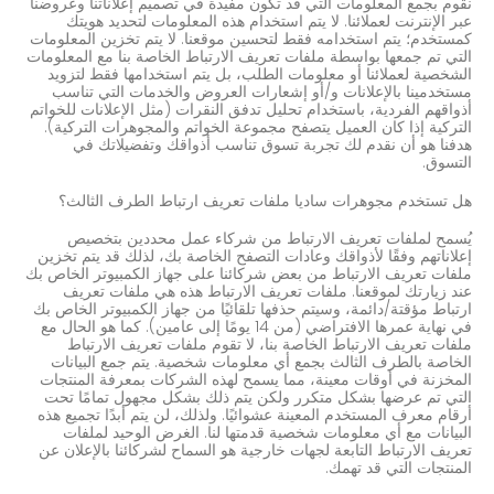
نقوم بجمع المعلومات التي قد تكون مفيدة في تصميم إعلاناتنا وعروضنا
عبر الإنترنت لعملائنا. لا يتم استخدام هذه المعلومات لتحديد هويتك
كمستخدم؛ يتم استخدامه فقط لتحسين موقعنا. لا يتم تخزين المعلومات
التي تم جمعها بواسطة ملفات تعريف الارتباط الخاصة بنا مع المعلومات
الشخصية لعملائنا أو معلومات الطلب، بل يتم استخدامها فقط لتزويد
مستخدمينا بالإعلانات و/أو إشعارات العروض والخدمات التي تناسب
أذواقهم الفردية، باستخدام تحليل تدفق النقرات (مثل الإعلانات للخواتم
التركية إذا كان العميل يتصفح مجموعة الخواتم والمجوهرات التركية).
هدفنا هو أن نقدم لك تجربة تسوق تناسب أذواقك وتفضيلاتك في
التسوق.
هل تستخدم مجوهرات ساديا ملفات تعريف ارتباط الطرف الثالث؟
يُسمح لملفات تعريف الارتباط من شركاء عمل محددين بتخصيص
إعلاناتهم وفقًا لأذواقك وعادات التصفح الخاصة بك، لذلك قد يتم تخزين
ملفات تعريف الارتباط من بعض شركائنا على جهاز الكمبيوتر الخاص بك
عند زيارتك لموقعنا. ملفات تعريف الارتباط هذه هي ملفات تعريف
ارتباط مؤقتة/دائمة، وسيتم حذفها تلقائيًا من جهاز الكمبيوتر الخاص بك
في نهاية عمرها الافتراضي (من 14 يومًا إلى عامين). كما هو الحال مع
ملفات تعريف الارتباط الخاصة بنا، لا تقوم ملفات تعريف الارتباط
الخاصة بالطرف الثالث بجمع أي معلومات شخصية. يتم جمع البيانات
المخزنة في أوقات معينة، مما يسمح لهذه الشركات بمعرفة المنتجات
التي تم عرضها بشكل متكرر ولكن يتم ذلك بشكل مجهول تمامًا تحت
أرقام معرف المستخدم المعينة عشوائيًا. ولذلك، لن يتم أبدًا تجميع هذه
البيانات مع أي معلومات شخصية قدمتها لنا. الغرض الوحيد لملفات
تعريف الارتباط التابعة لجهات خارجية هو السماح لشركائنا بالإعلان عن
المنتجات التي قد تهمك.