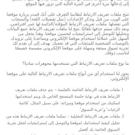
إلى إدخالها مرة أخرى في المرة التالية التي تزور فيها الموقع.
تتيح ملفات تعريف الارتباط لنظامنا التعرف على أنك قمت بزيارة موقعنا
على الويب من قبل وتذكر الإعدادات (مثل تفضيلات اللغة) والمنتجات
التي تفضلها. ملفات تعريف الارتباط المؤقتة/الدائمة لها عمر افتراضي،
وبعد ذلك سيتم حذفها تلقائيًا. تتيح لنا ملفات تعريف الارتباط جمع البيانات
وتحليلها للتوصل إلى استراتيجيات لتحسين موقعنا. وهذا يجعل من
السهل على عملائنا استخدام موقعنا الإلكتروني ويساعدنا على تزويدك
بالتوصيات الشخصية للمنتجات التي قد تعجبك. نهدف إلى أن نقدم لك
تجربة تسوق ممتعة وسهلة على موقعنا الإلكتروني مصممة خصيصًا
لتناسب ذوقك.
ما نوع ملفات تعريف الارتباط التي تستخدمها مجوهرات ساديا؟
يجوز لنا استخدام أي من أنواع ملفات تعريف الارتباط التالية على موقعنا
الإلكتروني:
ملفات تعريف الارتباط الخاصة بالجلسة – يتم حذف ملفات تعريف
الارتباط هذه في نهاية جلسة المتصفح الخاص بك ويتم استخدامها
لتمكينك من استخدام موقعنا وميزاته، على سبيل المثال، "قائمة
الرغبات" و"عربة التسوق".
ملفات تعريف الارتباط التحليلية - تمكننا ملفات تعريف الارتباط هذه من
تحليل كيفية استخدامك لموقعنا والتوصل إلى إستراتيجيات لجعل تجربة
التسوق الخاصة بك أفضل.